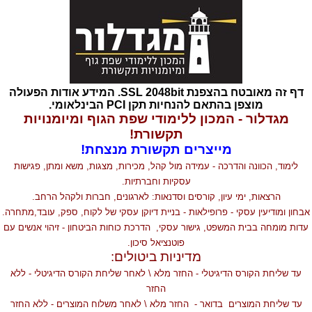
דף זה מאובטח בהצפנת SSL 2048bit. המידע אודות הפעולה
מוצפן בהתאם להנחיות תקן PCI הבינלאומי.
מגדלור - המכון ללימודי שפת הגוף ומיומנויות
תקשורת!
מייצרים תקשורת מנצחת!
לימוד, הכוונה והדרכה - עמידה מול קהל, מכירות, מצגות, משא ומתן, פגישות
עסקיות וחברתיות.
הרצאות, ימי עיון, קורסים וסדנאות: לארגונים, חברות ולקהל הרחב.
חון ומודיעין עסקי - פרופילאות - בניית דיוקן עסקי של לקוח, ספק, עובד,מתחרה.
דות מומחה בבית המשפט, גישור עסקי, הדרכת כוחות הביטחון - זיהוי אנשים עם
פוטנציאל סיכון.
מדיניות ביטולים:
עד שליחת הקורס הדיגיטלי - החזר מלא \ לאחר שליחת הקורס הדיגיטלי - ללא
החזר
עד שליחת המוצרים בדואר - החזר מלא \ לאחר משלוח המוצרים - ללא החזר