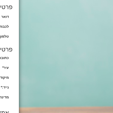
פרטים
דואר א
לכבוד 
טלפון 
פרטים
כתובת
עיר*
מיקוד
נייד:*
מדינה/
אמצ