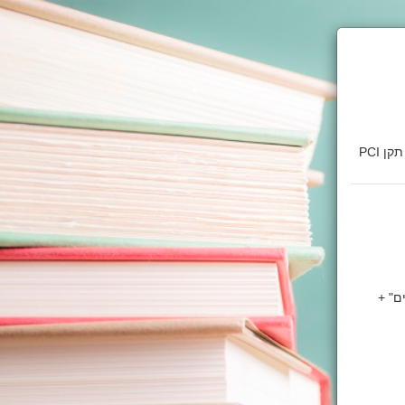
דף זה מאובטח בהצפנת SSL 2048bit. המידע אודות הפעולה מוצפן בהתאם להנחיות תקן PCI
ם" +