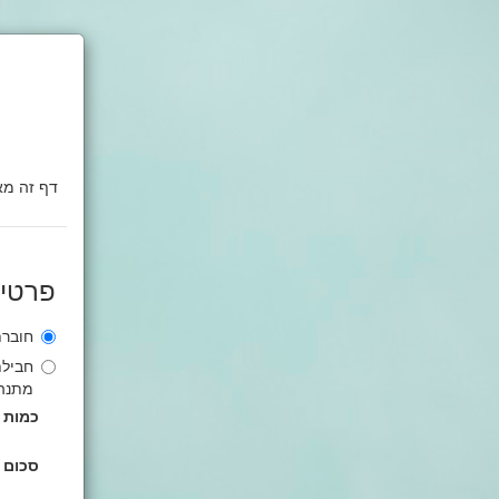
פרטי
חוברת 
חבילת
מתנה ח
כמות
סכום 