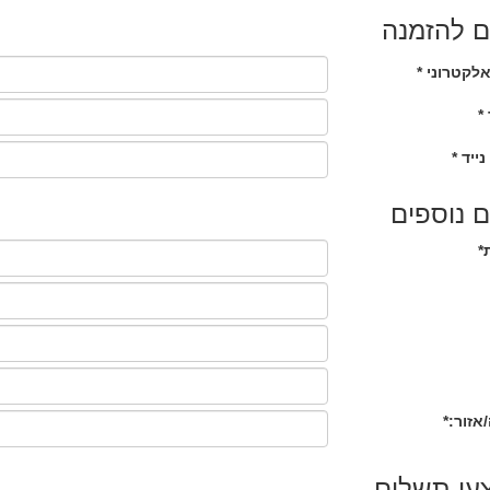
 להזמנה
לקטרוני *
*
נייד *
 נוספים
*
אזור:*
עי תשלום