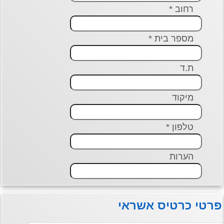
רחוב *
מספר בית *
ת.ד
מיקוד
טלפון *
הערות
י כרטיס אשראי