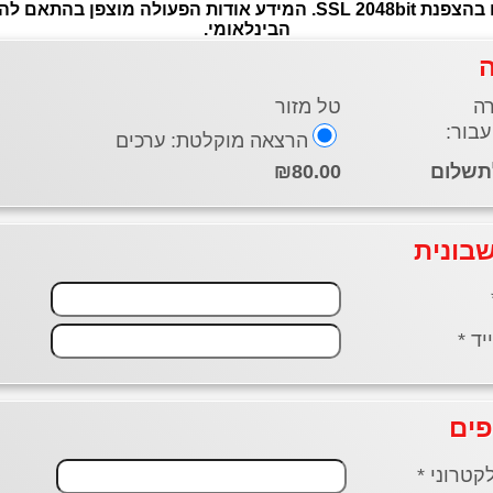
הבינלאומי.
טל מזור
הרצאה מוקלטת: ערכים
₪80.00
בונית
יד *
פים
קטרוני *