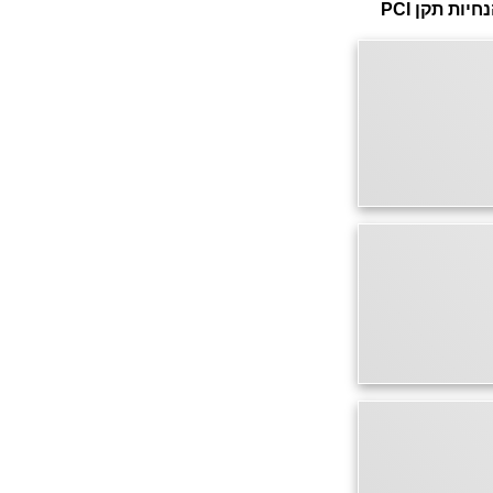
דף זה מאובטח בהצפנת SSL 2048bit. המידע אודות הפעולה מוצפן בהתאם להנחיות תקן PCI