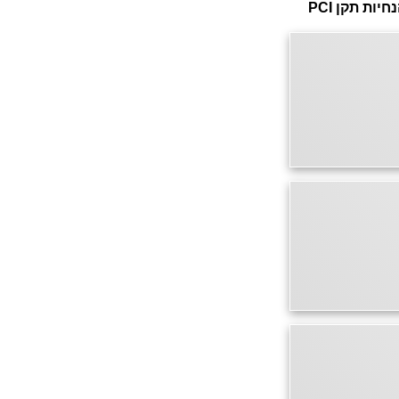
דף זה מאובטח בהצפנת SSL 2048bit. המידע אודות הפעולה מוצפן בהתאם להנחיות תקן PCI