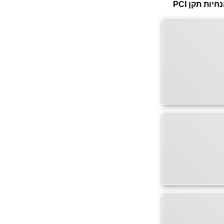
דף זה מאובטח בהצפנת SSL 2048bit. המידע אודות הפעולה מוצפן בהתאם להנחיות תקן PCI